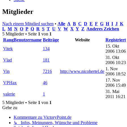
Mitglieder
Nach einem Mitglied suchen
•
Alle
A
B
C
D
E
F
G
H
I
J
K
L
M
N
O
P
Q
R
S
T
U
V
W
X
Y
Z
Anderes Zeichen
5 Mitglieder • Seite
1
von
1
Rang
Benutzername
Beiträge
Website
Registriert
15. Okt
Vitek
134
2006 13:06
31. Okt
Vlad
181
2006 10:23
1. Nov
Vin
7216
http://www.nicohertel.de
2006 18:52
17. Nov
VPHax
46
2006 15:49
31. Mai
valerie
1
2011 16:21
5 Mitglieder • Seite
1
von
1
Gehe zu
Kommentare zu VictoryPoint.de
↳ Infos, Meinungen, Wünsche und Probleme