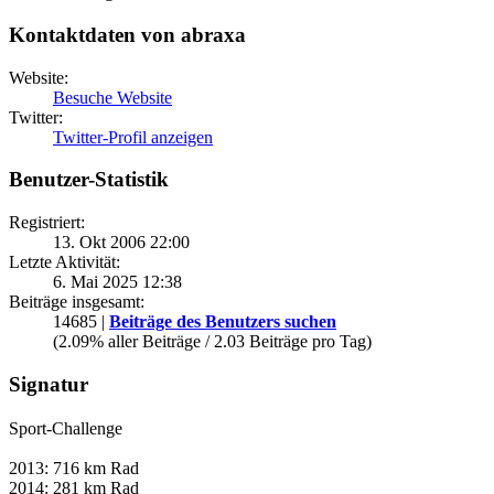
Besuche Website
Twitter:
Twitter-Profil anzeigen
Benutzer-Statistik
Registriert:
13. Okt 2006 22:00
Letzte Aktivität:
6. Mai 2025 12:38
Beiträge insgesamt:
14685 |
Beiträge des Benutzers suchen
(2.09% aller Beiträge / 2.03 Beiträge pro Tag)
Signatur
Sport-Challenge
2013: 716 km Rad
2014: 281 km Rad
2015: 257km Rad & 114 km walken
2016: 136 km Rad & 242 km walken/laufen
2017: 231,6 km Rad &138,9 km walken und laufen
2018: 71 km Rad & 117 km laufen
2019: 251/250 km laufen