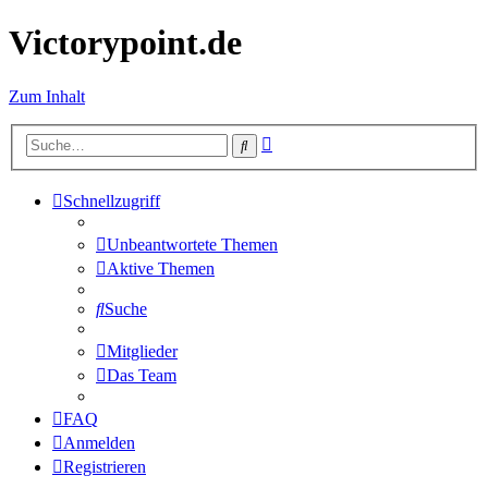
Victorypoint.de
Zum Inhalt
Erweiterte
Suche
Suche
Schnellzugriff
Unbeantwortete Themen
Aktive Themen
Suche
Mitglieder
Das Team
FAQ
Anmelden
Registrieren