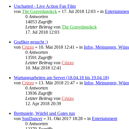
Uncharted - Live Action Fan Film
von
The Gravedagokck
»
17. Jul 2018 12:03
» in
Entertainmen
0
Antworten
14053
Zugriffe
Letzter Beitrag
von
The Gravedagokck
17. Jul 2018 12:03
Grafiker gesucht :)
von
Crizzo
»
10. Mai 2018 12:41
» in
Infos, Meinungen, Wüns
0
Antworten
13591
Zugriffe
Letzter Beitrag
von
Crizzo
10. Mai 2018 12:41
Wartungsarbeiten am Server (18.04.18 bis 19.04.18)
von
Crizzo
»
13. Mär 2018 21:47
» in
Infos, Meinungen, Wün
0
Antworten
13936
Zugriffe
Letzter Beitrag
von
Crizzo
12. Apr 2018 20:39
Brettspiele, Würfel und Gutes tun
von
SunDancer
»
31. Okt 2017 18:28
» in
Entertainment
0
Antworten
12370
Zugriffe