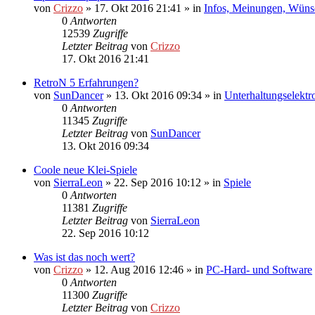
von
Crizzo
»
17. Okt 2016 21:41
» in
Infos, Meinungen, Wüns
0
Antworten
12539
Zugriffe
Letzter Beitrag
von
Crizzo
17. Okt 2016 21:41
RetroN 5 Erfahrungen?
von
SunDancer
»
13. Okt 2016 09:34
» in
Unterhaltungselektr
0
Antworten
11345
Zugriffe
Letzter Beitrag
von
SunDancer
13. Okt 2016 09:34
Coole neue Klei-Spiele
von
SierraLeon
»
22. Sep 2016 10:12
» in
Spiele
0
Antworten
11381
Zugriffe
Letzter Beitrag
von
SierraLeon
22. Sep 2016 10:12
Was ist das noch wert?
von
Crizzo
»
12. Aug 2016 12:46
» in
PC-Hard- und Software
0
Antworten
11300
Zugriffe
Letzter Beitrag
von
Crizzo