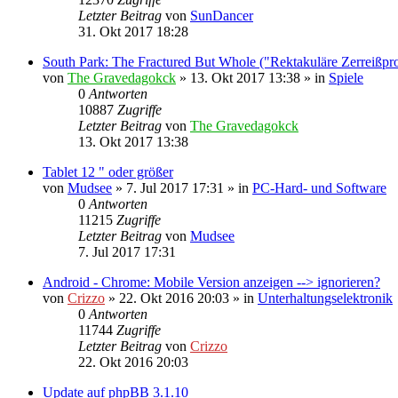
Letzter Beitrag
von
SunDancer
31. Okt 2017 18:28
South Park: The Fractured But Whole ("Rektakuläre Zerreißpr
von
The Gravedagokck
»
13. Okt 2017 13:38
» in
Spiele
0
Antworten
10887
Zugriffe
Letzter Beitrag
von
The Gravedagokck
13. Okt 2017 13:38
Tablet 12 " oder größer
von
Mudsee
»
7. Jul 2017 17:31
» in
PC-Hard- und Software
0
Antworten
11215
Zugriffe
Letzter Beitrag
von
Mudsee
7. Jul 2017 17:31
Android - Chrome: Mobile Version anzeigen --> ignorieren?
von
Crizzo
»
22. Okt 2016 20:03
» in
Unterhaltungselektronik
0
Antworten
11744
Zugriffe
Letzter Beitrag
von
Crizzo
22. Okt 2016 20:03
Update auf phpBB 3.1.10