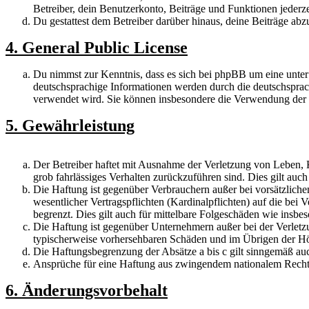
Betreiber, dein Benutzerkonto, Beiträge und Funktionen jederze
Du gestattest dem Betreiber darüber hinaus, deine Beiträge abz
4. General Public License
Du nimmst zur Kenntnis, dass es sich bei phpBB um eine unte
deutschsprachige Informationen werden durch die deutschspr
verwendet wird. Sie können insbesondere die Verwendung der S
5. Gewährleistung
Der Betreiber haftet mit Ausnahme der Verletzung von Leben, Kö
grob fahrlässiges Verhalten zurückzuführen sind. Dies gilt au
Die Haftung ist gegenüber Verbrauchern außer bei vorsätzlich
wesentlicher Vertragspflichten (Kardinalpflichten) auf die be
begrenzt. Dies gilt auch für mittelbare Folgeschäden wie ins
Die Haftung ist gegenüber Unternehmern außer bei der Verletzu
typischerweise vorhersehbaren Schäden und im Übrigen der Höh
Die Haftungsbegrenzung der Absätze a bis c gilt sinngemäß auc
Ansprüche für eine Haftung aus zwingendem nationalem Recht 
6. Änderungsvorbehalt