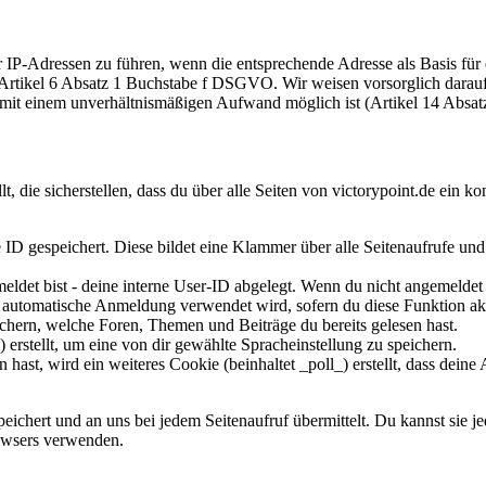
r IP-Adressen zu führen, wenn die entsprechende Adresse als Basis fü
er Artikel 6 Absatz 1 Buchstabe f DSGVO. Wir weisen vorsorglich darau
r mit einem unverhältnismäßigen Aufwand möglich ist (Artikel 14 Abs
 die sicherstellen, dass du über alle Seiten von victorypoint.de ein k
 ID gespeichert. Diese bildet eine Klammer über alle Seitenaufrufe und 
ldet bist - deine interne User-ID abgelegt. Wenn du nicht angemeldet bis
ie automatische Anmeldung verwendet wird, sofern du diese Funktion akti
chern, welche Foren, Themen und Beiträge du bereits gelesen hast.
erstellt, um eine von dir gewählte Spracheinstellung zu speichern.
t, wird ein weiteres Cookie (beinhaltet _poll_) erstellt, dass deine 
chert und an uns bei jedem Seitenaufruf übermittelt. Du kannst sie j
rowsers verwenden.