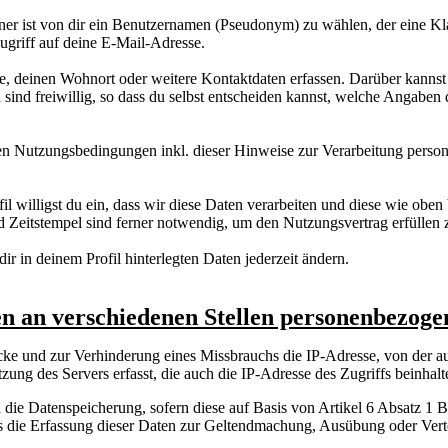
ner ist von dir ein Benutzernamen (Pseudonym) zu wählen, der eine Kl
 Zugriff auf deine E-Mail-Adresse.
e, deinen Wohnort oder weitere Kontaktdaten erfassen. Darüber kannst d
nd freiwillig, so dass du selbst entscheiden kannst, welche Angaben d
n Nutzungsbedingungen inkl. dieser Hinweise zur Verarbeitung person
il willigst du ein, dass wir diese Daten verarbeiten und diese wie oben
 Zeitstempel sind ferner notwendig, um den Nutzungsvertrag erfüllen
dir in deinem Profil hinterlegten Daten jederzeit ändern.
en an verschiedenen Stellen personenbezoge
e und zur Verhinderung eines Missbrauchs die IP-Adresse, von der aus 
ng des Servers erfasst, die auch die IP-Adresse des Zugriffs beinhalt
e Datenspeicherung, sofern diese auf Basis von Artikel 6 Absatz 1 B
ss die Erfassung dieser Daten zur Geltendmachung, Ausübung oder Verte