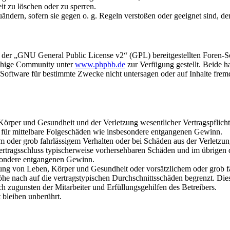
it zu löschen oder zu sperren.
uändern, sofern sie gegen o. g. Regeln verstoßen oder geeignet sind, 
r der „GNU General Public License v2“ (GPL) bereitgestellten Foren-
achige Community unter
www.phpbb.de
zur Verfügung gestellt. Beide h
oftware für bestimmte Zwecke nicht untersagen oder auf Inhalte frem
rper und Gesundheit und der Verletzung wesentlicher Vertragspflichten
ch für mittelbare Folgeschäden wie insbesondere entgangenen Gewinn.
em oder grob fahrlässigem Verhalten oder bei Schäden aus der Verletz
i Vertragsschluss typischerweise vorhersehbaren Schäden und im übrigen
besondere entgangenen Gewinn.
ng von Leben, Körper und Gesundheit oder vorsätzlichem oder grob fah
e nach auf die vertragstypischen Durchschnittsschäden begrenzt. Dies
h zugunsten der Mitarbeiter und Erfüllungsgehilfen des Betreibers.
bleiben unberührt.