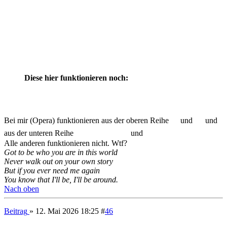
Crizzo
hat geschrieben:
12. Mai 2026 19:15
So, geht
wieder.
Got to be who you are in this world
Never walk out on your own story
But if you ever need me again
You know that I'll be, I'll be around.
Nach oben
Beitrag
» 13. Jun 2026 09:42
#
49
Crizzo
Website-Bastler
Beiträge:
29748
Kontaktdaten:
Kontaktdaten von Crizzo
Website
Re: Forum aktualisiert
Zitieren