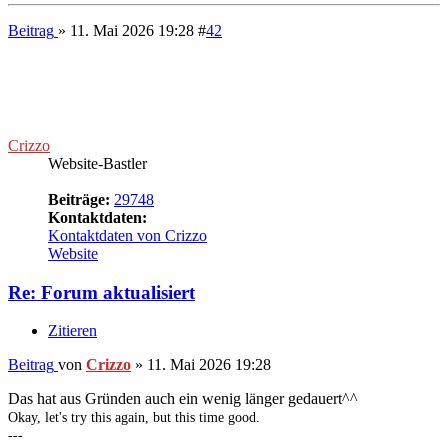
Beiträge:
29748
Kontaktdaten:
Kontaktdaten von Crizzo
Website
Re: Forum aktualisiert
Zitieren
Beitrag
von
Crizzo
»
12. Mai 2026 15:26
Okay, schaus mir an.
Okay, let's try this again, but this time good.
---
phpBB.de
-
phpBB.com
Nach oben
Beitrag
» 12. Mai 2026 18:16
#
45
The Gravedagokck
Wiesenchronist
Beiträge:
46223