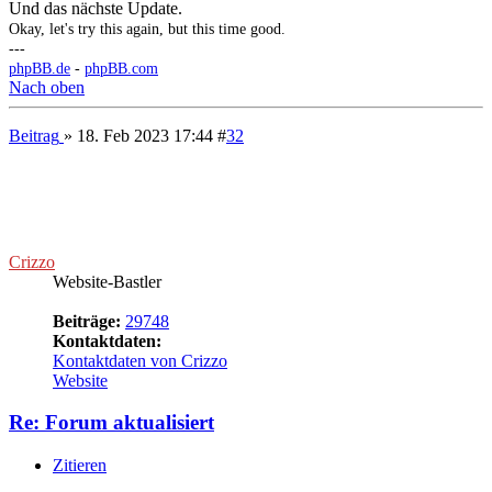
Beitrag
von
Crizzo
»
18. Feb 2023 17:44
Nächstes Update vollzogen
Okay, let's try this again, but this time good.
---
phpBB.de
-
phpBB.com
Nach oben
Beitrag
» 30. Okt 2023 19:15
#
33
Crizzo
Website-Bastler
Beiträge:
29748
Kontaktdaten:
Kontaktdaten von Crizzo
Website
Re: Forum aktualisiert
Zitieren
Beitrag
von
Crizzo
»
30. Okt 2023 19:15