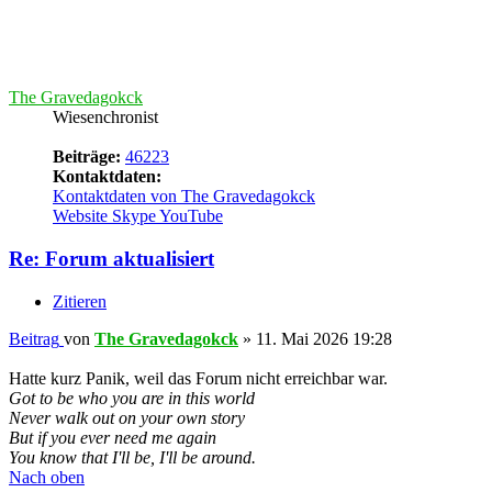
Beitrag
von
Rodon
»
12. Mai 2026 15:24
Irgendwas scheint mit einigen Smileys im Argen zu sein.
Diese hier werden mir nur noch als Text angezeigt:
Diese hier funktionieren noch:
Hier gibt es demnächst wieder eine aufregende Signatur zu sehen.
Nach oben
Beitrag
» 12. Mai 2026 15:26
#
44
Crizzo
Website-Bastler