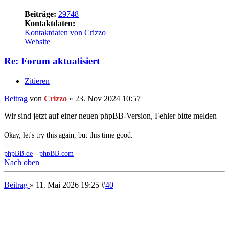
Zitieren
Beitrag
von
The Gravedagokck
»
11. Mai 2026 19:28
Hatte kurz Panik, weil das Forum nicht erreichbar war.
Got to be who you are in this world
Never walk out on your own story
But if you ever need me again
You know that I'll be, I'll be around.
Nach oben
Beitrag
» 11. Mai 2026 19:28
#
42
Crizzo
Website-Bastler
Beiträge:
29748
Kontaktdaten:
Kontaktdaten von Crizzo
Website
Re: Forum aktualisiert