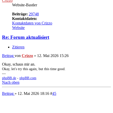
Zitieren
Beitrag
von
Rodon
»
12. Mai 2026 18:25
Ich hatte Firefox / Win 10 genutzt übrigens, falls es was hilft.
Hier gibt es demnächst wieder eine aufregende Signatur zu sehen.
Nach oben
Beitrag
» 12. Mai 2026 19:15
#
47
Crizzo
Website-Bastler
Beiträge:
29748
Kontaktdaten:
Kontaktdaten von Crizzo
Website
Re: Forum aktualisiert
Zitieren