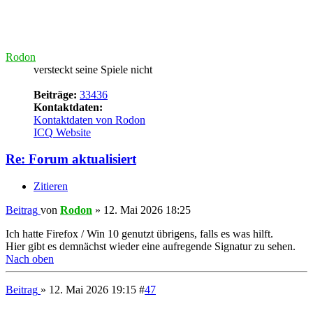
Beitrag
von
Crizzo
»
13. Jun 2026 09:42
Forum auf neuste Version aktualisiert.
Okay, let's try this again, but this time good.
---
phpBB.de
-
phpBB.com
Nach oben
Antworten
Druckansicht
Anzeigen:
Sortiere nach:
Richtung:
49 Beiträge
Vorherige
1
2
Zurück zu „Infos, Meinungen, Wünsche und Probleme“