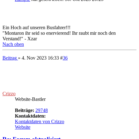
Re: Forum aktualisiert
Zitieren
Beitrag
von
Rumple
»
4. Nov 2023 16:42
Crizzo
hat geschrieben:
4. Nov 2023 16:33
Welcher
Busfahrer?
https://www.youtube.com/watch?v=ETlDGKRdWEE
Nach oben
Beitrag
» 10. Aug 2024 20:17
#
38
Crizzo
Website-Bastler
Beiträge:
29748
Kontaktdaten:
Kontaktdaten von Crizzo
Website
Re: Forum aktualisiert