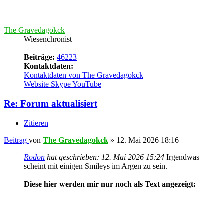
Beitrag
von
Crizzo
»
12. Mai 2026 19:15
So, geht wieder.
Okay, let's try this again, but this time good.
---
phpBB.de
-
phpBB.com
Nach oben
Beitrag
» 12. Mai 2026 19:24
#
48
The Gravedagokck
Wiesenchronist
Beiträge:
46223
Kontaktdaten:
Kontaktdaten von The Gravedagokck
Website
Skype
YouTube
Re: Forum aktualisiert
Zitieren
Beitrag
von
The Gravedagokck
»
12. Mai 2026 19:24