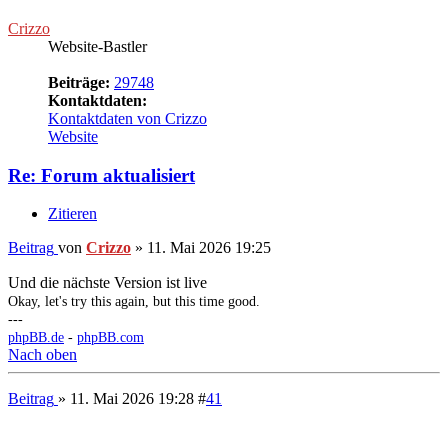
Zitieren
Beitrag
von
Crizzo
»
11. Mai 2026 19:28
Das hat aus Gründen auch ein wenig länger gedauert^^
Okay, let's try this again, but this time good.
---
phpBB.de
-
phpBB.com
Nach oben
Beitrag
» 12. Mai 2026 15:24
#
43
Rodon
versteckt seine Spiele nicht
Beiträge:
33436
Kontaktdaten:
Kontaktdaten von Rodon
ICQ
Website
Re: Forum aktualisiert
Zitieren