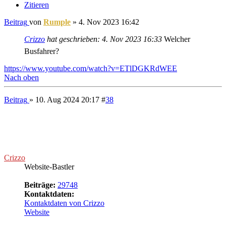
Re: Forum aktualisiert
Zitieren
Beitrag
von
Crizzo
»
23. Nov 2024 10:57
Wir sind jetzt auf einer neuen phpBB-Version, Fehler bitte melden
Okay, let's try this again, but this time good.
---
phpBB.de
-
phpBB.com
Nach oben
Beitrag
» 11. Mai 2026 19:25
#
40
Crizzo
Website-Bastler
Beiträge:
29748
Kontaktdaten:
Kontaktdaten von Crizzo
Website