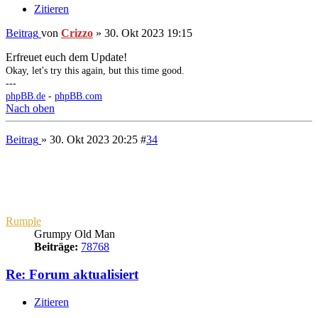
Raven
Beiträge:
29782
Re: Forum aktualisiert
Zitieren
Beitrag
von
Raven
»
4. Nov 2023 16:26
Rumple
hat geschrieben:
30. Okt 2023 20:25
Ein Hoch auf unseren Busfahrer!!!
"Montaron ihr seid so enervierend! Ihr raubt mir noch den
Verstand!" - Xzar
Nach oben
Beitrag
» 4. Nov 2023 16:33
#
36
Crizzo
Website-Bastler