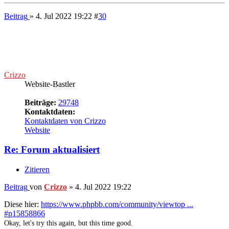
Zitieren
Beitrag
von
Crizzo
»
4. Jul 2022 19:22
Diese hier:
https://www.phpbb.com/community/viewtop ...
#p15858866
Okay, let's try this again, but this time good.
---
phpBB.de
-
phpBB.com
Nach oben
Beitrag
» 3. Jan 2023 16:28
#
31
Crizzo
Website-Bastler
Beiträge:
29748
Kontaktdaten:
Kontaktdaten von Crizzo
Website
Re: Forum aktualisiert