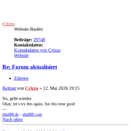
Gehe zu
Kommentare zu VictoryPoint.de
↳ Infos, Meinungen, Wünsche und Probleme
Spiele, Soft- und Hardware
↳ Spiele
↳ Magazinecke
↳ PC-Hard- und Software
↳ Unterhaltungselektronik
Der Rest der Welt
↳ Off Topic
↳ Entertainment
Wer ist online?
Mitglieder in diesem Forum: 0 Mitglieder und 0 Gäste
Home
Alle Zeiten sind
UTC+02:00
Alle Cookies löschen
Mitglieder
Das Team
Impressum