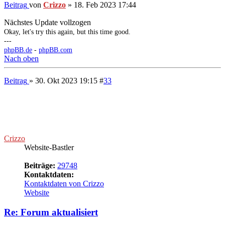
Erfreuet euch dem Update!
Okay, let's try this again, but this time good.
---
phpBB.de
-
phpBB.com
Nach oben
Beitrag
» 30. Okt 2023 20:25
#
34
Rumple
Grumpy Old Man
Beiträge:
78768
Re: Forum aktualisiert
Zitieren
Beitrag
von
Rumple
»
30. Okt 2023 20:25
Nach oben
Beitrag
» 4. Nov 2023 16:26
#
35