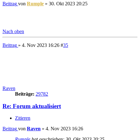
Beiträge:
29748
Kontaktdaten:
Kontaktdaten von Crizzo
Website
Re: Forum aktualisiert
Zitieren
Beitrag
von
Crizzo
»
4. Nov 2023 16:33
Welcher Busfahrer?
Okay, let's try this again, but this time good.
---
phpBB.de
-
phpBB.com
Nach oben
Beitrag
» 4. Nov 2023 16:42
#
37
Rumple
Grumpy Old Man
Beiträge:
78768