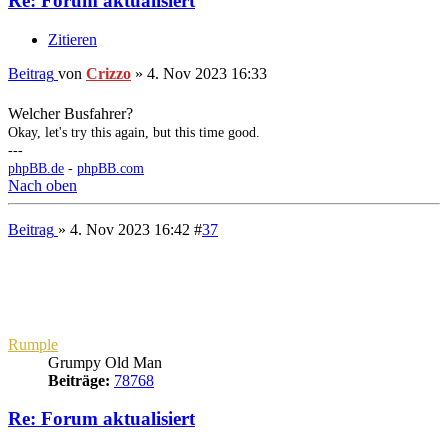
Zitieren
Beitrag
von
Crizzo
»
10. Aug 2024 20:17
Moinsen,
gerade ein Update gemacht. Schaut mal, ob noch alles geht.
Grüße
Okay, let's try this again, but this time good.
---
phpBB.de
-
phpBB.com
Nach oben
Beitrag
» 23. Nov 2024 10:57
#
39
Crizzo
Website-Bastler
Beiträge:
29748
Kontaktdaten:
Kontaktdaten von Crizzo
Website