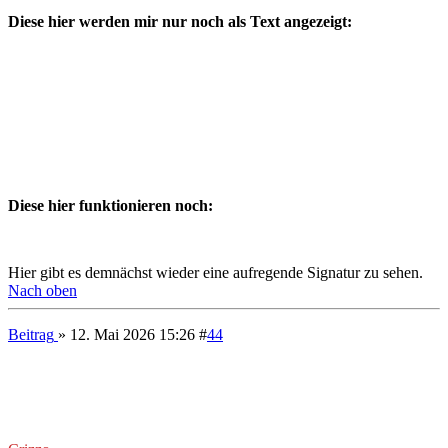
Bei mir (Opera) funktionieren aus der oberen Reihe
und
und aus der unteren Reihe
und
Alle anderen funktionieren nicht. Wtf?
Got to be who you are in this world
Never walk out on your own story
But if you ever need me again
You know that I'll be, I'll be around.
Nach oben
Beitrag
» 12. Mai 2026 18:25
#
46
Rodon
versteckt seine Spiele nicht
Beiträge:
33436
Kontaktdaten:
Kontaktdaten von Rodon
ICQ
Website
Re: Forum aktualisiert