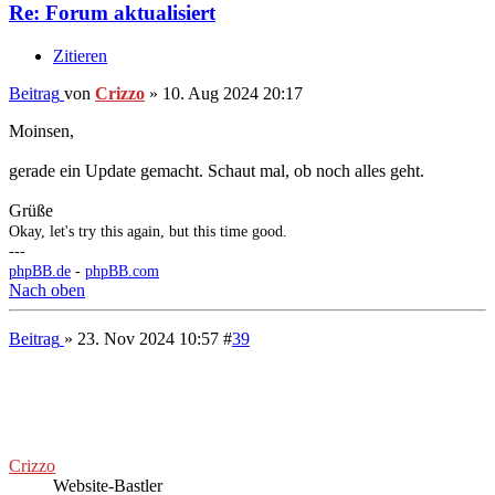
Re: Forum aktualisiert
Zitieren
Beitrag
von
Crizzo
»
11. Mai 2026 19:25
Und die nächste Version ist live
Okay, let's try this again, but this time good.
---
phpBB.de
-
phpBB.com
Nach oben
Beitrag
» 11. Mai 2026 19:28
#
41
The Gravedagokck
Wiesenchronist
Beiträge:
46223
Kontaktdaten:
Kontaktdaten von The Gravedagokck
Website
Skype
YouTube
Re: Forum aktualisiert