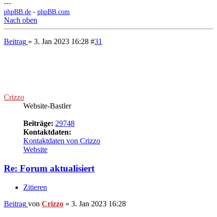
Zitieren
Beitrag
von
Crizzo
»
3. Jan 2023 16:28
Und das nächste Update.
Okay, let's try this again, but this time good.
---
phpBB.de
-
phpBB.com
Nach oben
Beitrag
» 18. Feb 2023 17:44
#
32
Crizzo
Website-Bastler
Beiträge:
29748
Kontaktdaten:
Kontaktdaten von Crizzo
Website
Re: Forum aktualisiert
Zitieren